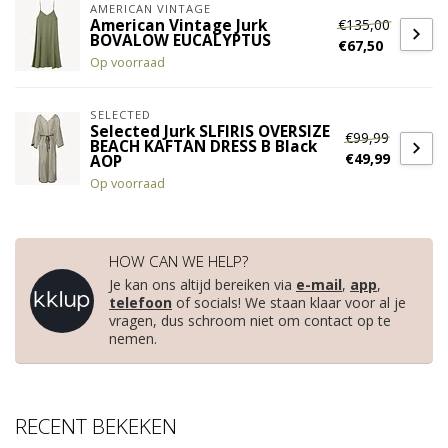
AMERICAN VINTAGE
€135,00
American Vintage Jurk
BOVALOW EUCALYPTUS
€67,50
Op voorraad
SELECTED
Selected Jurk SLFIRIS OVERSIZE
€99,99
BEACH KAFTAN DRESS B Black
€49,99
AOP
Op voorraad
HOW CAN WE HELP?
Je kan ons altijd bereiken via
e-mail
,
app
,
telefoon
of socials! We staan klaar voor al je
vragen, dus schroom niet om contact op te
nemen.
RECENT BEKEKEN