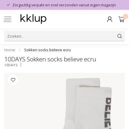
Zorgvuldig verpakt en snel verzonden vanuit eigen magazijn
0
MENU
Home
/
Sokken socks believe ecru
10DAYS Sokken socks believe ecru
10DAYS