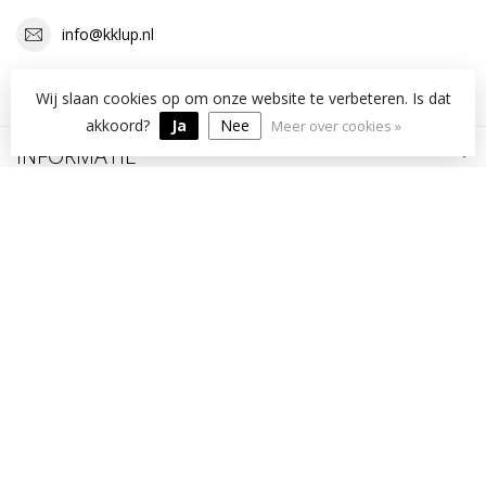
info@kklup.nl
OPENINGSTIJDEN
Wij slaan cookies op om onze website te verbeteren. Is dat
akkoord?
Ja
Nee
Meer over cookies »
INFORMATIE
MIJN ACCOUNT
€