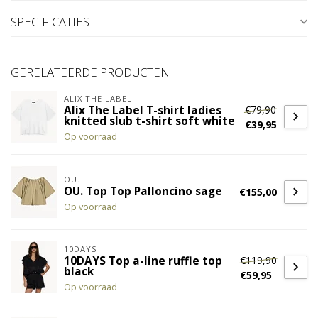
SPECIFICATIES
GERELATEERDE PRODUCTEN
ALIX THE LABEL
€79,90
Alix The Label T-shirt ladies
knitted slub t-shirt soft white
€39,95
Op voorraad
OU.
OU. Top Top Palloncino sage
€155,00
Op voorraad
10DAYS
€119,90
10DAYS Top a-line ruffle top
black
€59,95
Op voorraad