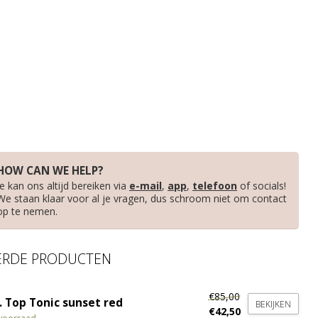
HOW CAN WE HELP?
Je kan ons altijd bereiken via
e-mail
,
app
,
telefoon
of socials!
We staan klaar voor al je vragen, dus schroom niet om contact
op te nemen.
ERDE PRODUCTEN
€85,00
. Top Tonic sunset red
BEKIJKEN
€42,50