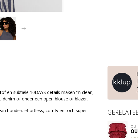
stof en subtiele 10DAYS details maken ‘m clean,
n, denim of onder een open blouse of blazer.
van houden: effortless, comfy en toch super
GERELATE
OU.
OU