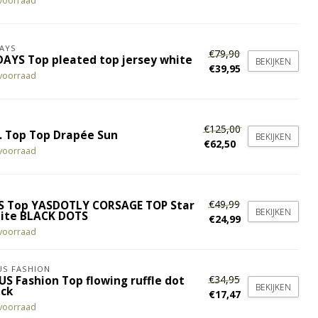
voorraad
AYS
€79,90
DAYS Top pleated top jersey white
BEKIJKEN
€39,95
voorraad
€125,00
. Top Top Drapée Sun
BEKIJKEN
€62,50
voorraad
€49,99
S Top YASDOTLY CORSAGE TOP Star
BEKIJKEN
ite BLACK DOTS
€24,99
voorraad
S FASHION
€34,95
US Fashion Top flowing ruffle dot
BEKIJKEN
ack
€17,47
voorraad