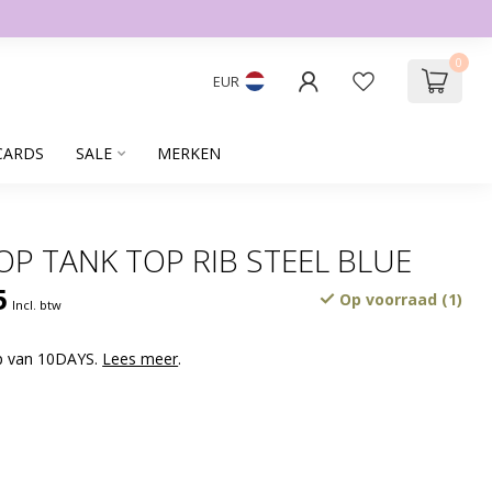
0
EUR
CARDS
SALE
MERKEN
OP TANK TOP RIB STEEL BLUE
5
Op voorraad (1)
Incl. btw
op van 10DAYS.
Lees meer
.