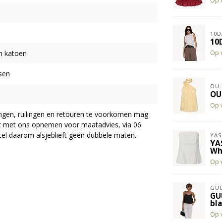
Op 
10D
10
h katoen
Op 
sen
OU.
OU
Op 
ingen, ruilingen en retouren te voorkomen mag
act met ons opnemen voor maatadvies, via 06
el daarom alsjeblieft geen dubbele maten.
YAS
YA
Wh
Op 
GUU
GU
bl
Op 