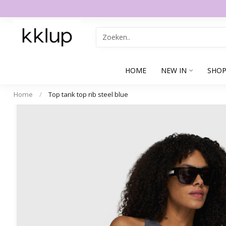
HOME
NEW IN
SHOP
Home
/
Top tank top rib steel blue