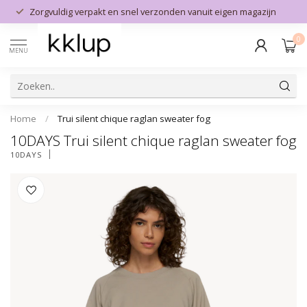
Zorgvuldig verpakt en snel verzonden vanuit eigen magazijn
0
MENU
Home
/
Trui silent chique raglan sweater fog
10DAYS Trui silent chique raglan sweater fog
10DAYS