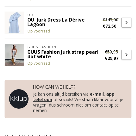
OU.
€145,00
OU. Jurk Dress La Dèrive
Lagoon
€72,50
Op voorraad
GUUS FASHION
€59,95
GUUS Fashion Jurk strap pearl
dot white
€29,97
Op voorraad
HOW CAN WE HELP?
Je kan ons altijd bereiken via
e-mail
,
app
,
telefoon
of socials! We staan klaar voor al je
vragen, dus schroom niet om contact op te
nemen.