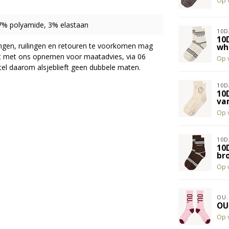
Op 
7% polyamide, 3% elastaan
10D
10
ingen, ruilingen en retouren te voorkomen mag
wh
act met ons opnemen voor maatadvies, via 06
Op 
el daarom alsjeblieft geen dubbele maten.
10D
10
van
Op 
10D
10
br
Op 
OU.
OU
Op 