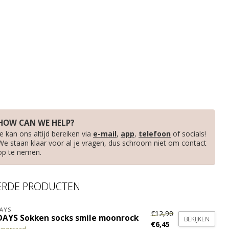
HOW CAN WE HELP?
Je kan ons altijd bereiken via
e-mail
,
app
,
telefoon
of socials!
We staan klaar voor al je vragen, dus schroom niet om contact
op te nemen.
ERDE PRODUCTEN
AYS
€12,90
DAYS Sokken socks smile moonrock
BEKIJKEN
€6,45