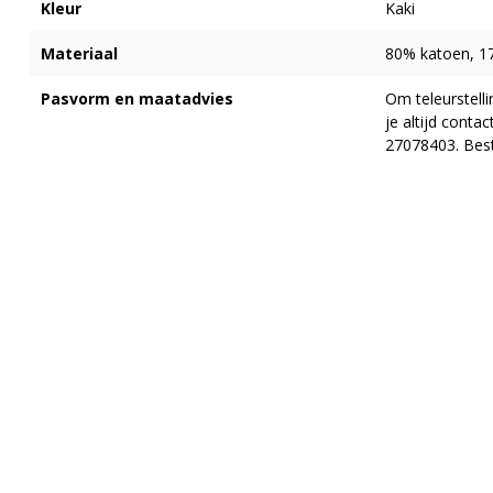
Kleur
Kaki
Materiaal
80% katoen, 1
Pasvorm en maatadvies
Om teleurstell
je altijd cont
27078403. Best