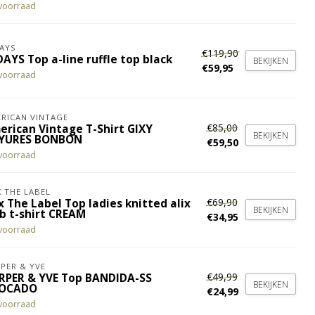
voorraad
AYS
€119,90
AYS Top a-line ruffle top black
BEKIJKEN
€59,95
voorraad
RICAN VINTAGE
€85,00
erican Vintage T-Shirt GIXY
BEKIJKEN
YURES BONBON
€59,50
voorraad
X THE LABEL
€69,90
x The Label Top ladies knitted alix
BEKIJKEN
ub t-shirt CREAM
€34,95
voorraad
PER & YVE
€49,99
RPER & YVE Top BANDIDA-SS
BEKIJKEN
OCADO
€24,99
voorraad