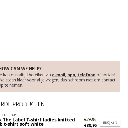
HOW CAN WE HELP?
Je kan ons altijd bereiken via
e-mail
,
app
,
telefoon
of socials!
We staan klaar voor al je vragen, dus schroom niet om contact
op te nemen.
ERDE PRODUCTEN
X THE LABEL
€79,90
x The Label T-shirt ladies knitted
BEKIJKEN
b t-shirt soft white
€39,95