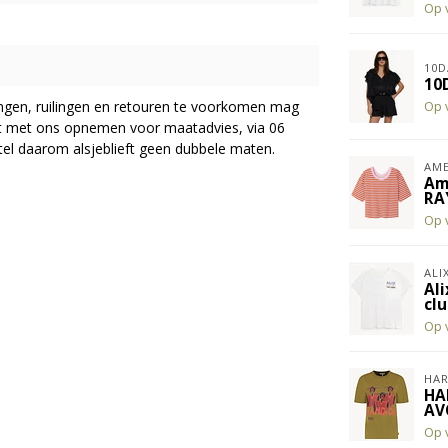
Op 
10D
10D
ingen, ruilingen en retouren te voorkomen mag
Op 
act met ons opnemen voor maatadvies, via 06
el daarom alsjeblieft geen dubbele maten.
AME
Am
RA
Op 
ALI
Ali
cl
Op 
HAR
HA
AV
Op 