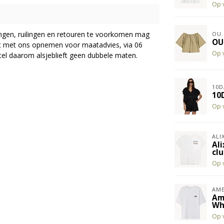
Op 
ingen, ruilingen en retouren te voorkomen mag
OU.
OU
act met ons opnemen voor maatadvies, via 06
Op 
el daarom alsjeblieft geen dubbele maten.
10D
10D
Op 
ALI
Ali
cl
Op 
AME
Am
Wh
Op 