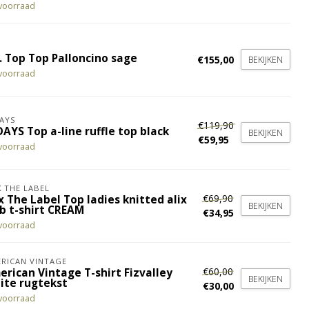
voorraad
. Top Top Palloncino sage
€155,00
BEKIJKEN
voorraad
AYS
€119,90
AYS Top a-line ruffle top black
BEKIJKEN
€59,95
voorraad
X THE LABEL
€69,90
x The Label Top ladies knitted alix
BEKIJKEN
ub t-shirt CREAM
€34,95
voorraad
RICAN VINTAGE
€60,00
erican Vintage T-shirt Fizvalley
BEKIJKEN
ite rugtekst
€30,00
voorraad