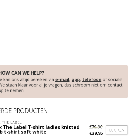
HOW CAN WE HELP?
Je kan ons altijd bereiken via
e-mail
,
app
,
telefoon
of socials!
We staan klaar voor al je vragen, dus schroom niet om contact
op te nemen.
ERDE PRODUCTEN
X THE LABEL
€79,90
x The Label T-shirt ladies knitted
BEKIJKEN
b t-shirt soft white
€39,95