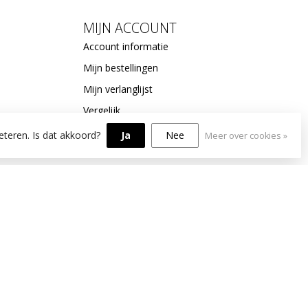
MIJN ACCOUNT
Account informatie
Mijn bestellingen
Mijn verlanglijst
Vergelijk
Alle producten
eteren. Is dat akkoord?
Ja
Nee
Meer over cookies »