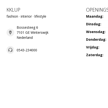
KKLUP
OPENINGS
fashion · interior · lifestyle
Maandag:
Dinsdag:
Bossesteeg 6
Woensdag:
7101 GE Winterswijk
Nederland
Donderdag:
Vrijdag:
0543-234000
Zaterdag:
Zondag:
06-27078403
info@kklup.nl