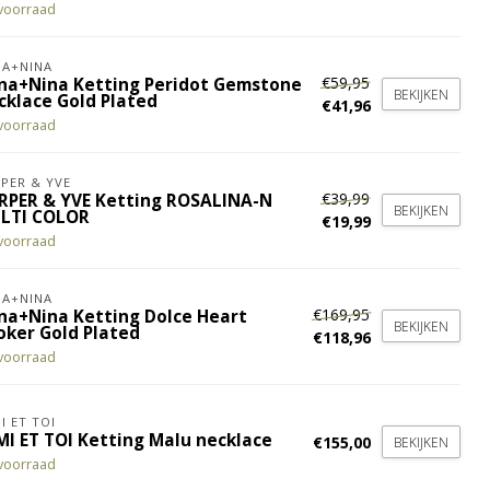
voorraad
A+NINA
€59,95
na+Nina Ketting Peridot Gemstone
BEKIJKEN
cklace Gold Plated
€41,96
voorraad
PER & YVE
€39,99
RPER & YVE Ketting ROSALINA-N
BEKIJKEN
LTI COLOR
€19,99
voorraad
A+NINA
€169,95
na+Nina Ketting Dolce Heart
BEKIJKEN
oker Gold Plated
€118,96
voorraad
I ET TOI
MI ET TOI Ketting Malu necklace
€155,00
BEKIJKEN
voorraad