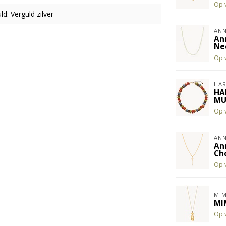
Op 
ld: Verguld zilver
ANN
An
Ne
Op 
HAR
HA
MU
Op 
ANN
An
Ch
Op 
MIM
MI
Op 