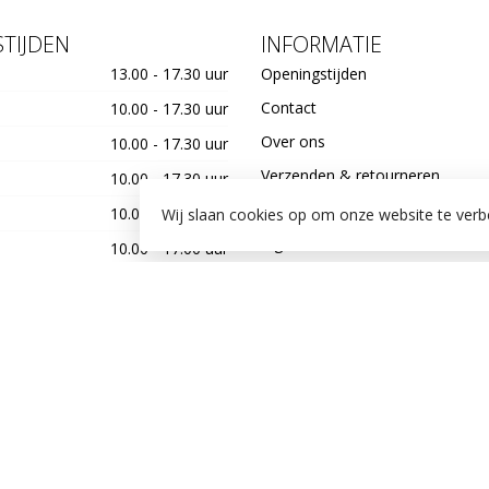
TIJDEN
INFORMATIE
13.00 - 17.30 uur
Openingstijden
Contact
10.00 - 17.30 uur
Over ons
10.00 - 17.30 uur
Verzenden & retourneren
10.00 - 17.30 uur
Betaalmethoden
10.00 - 20.00 uur
Wij slaan cookies op om onze website te verb
Algemene voorwaarden
10.00 - 17.00 uur
Privacy Policy
laatste zondag van de maand
12.00 - 17.00 uur
Garantie
De whatsapp KKLUP
KKLUP LOYALTY
Werken bij kklup
Conscious kklup