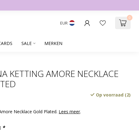
0
EUR
CARDS
SALE
MERKEN
A KETTING AMORE NECKLACE
ATED
Op voorraad (2)
Amore Necklace Gold Plated.
Lees meer
.
:
*