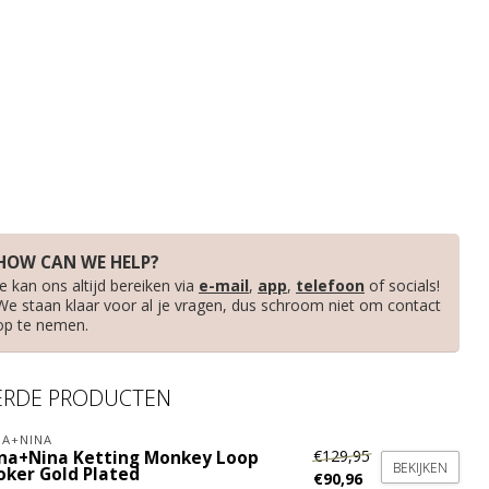
HOW CAN WE HELP?
Je kan ons altijd bereiken via
e-mail
,
app
,
telefoon
of socials!
We staan klaar voor al je vragen, dus schroom niet om contact
op te nemen.
ERDE PRODUCTEN
A+NINA
€129,95
na+Nina Ketting Monkey Loop
BEKIJKEN
oker Gold Plated
€90,96