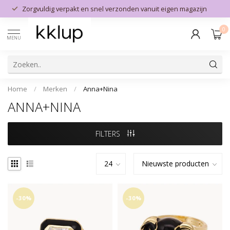
Zorgvuldig verpakt en snel verzonden vanuit eigen magazijn
0
MENU
Home
/
Merken
/
Anna+Nina
ANNA+NINA
FILTERS
-30%
-30%