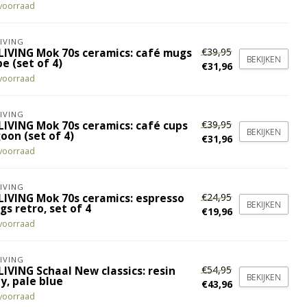
voorraad
IVING
€39,95
LIVING Mok 70s ceramics: café mugs
BEKIJKEN
e (set of 4)
€31,96
voorraad
IVING
€39,95
LIVING Mok 70s ceramics: café cups
BEKIJKEN
oon (set of 4)
€31,96
voorraad
IVING
€24,95
LIVING Mok 70s ceramics: espresso
BEKIJKEN
s retro, set of 4
€19,96
voorraad
IVING
€54,95
IVING Schaal New classics: resin
BEKIJKEN
y, pale blue
€43,96
voorraad