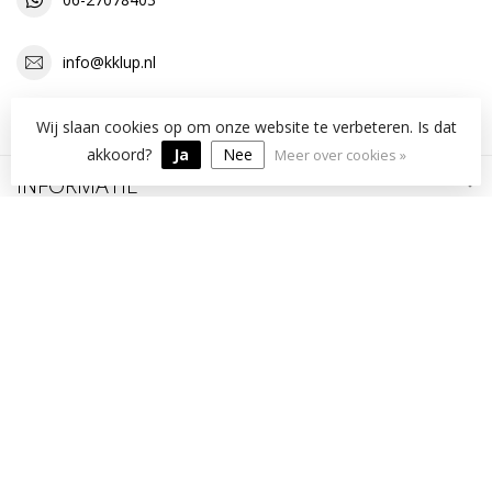
info@kklup.nl
OPENINGSTIJDEN
Wij slaan cookies op om onze website te verbeteren. Is dat
akkoord?
Ja
Nee
Meer over cookies »
INFORMATIE
MIJN ACCOUNT
€