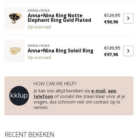
ANNA+NINA
€129,95
Anna+Nina Ring Notte
Elephant Ring Gold Plated
€90,96
Op voorraad
ANNA+NINA
€139,95
Anna+Nina Ring Soleil Ring
€97,96
Op voorraad
HOW CAN WE HELP?
Je kan ons altijd bereiken via
e-mail
,
app
,
telefoon
of socials! We staan klaar voor al je
vragen, dus schroom niet om contact op te
nemen.
RECENT BEKEKEN