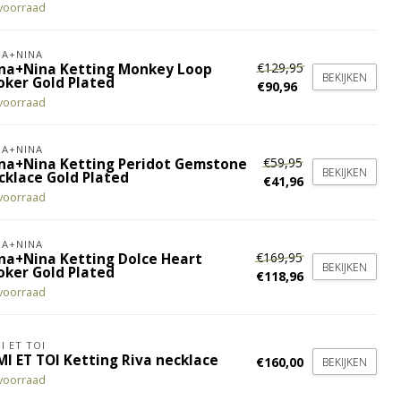
voorraad
A+NINA
€129,95
na+Nina Ketting Monkey Loop
BEKIJKEN
oker Gold Plated
€90,96
voorraad
A+NINA
€59,95
na+Nina Ketting Peridot Gemstone
BEKIJKEN
cklace Gold Plated
€41,96
voorraad
A+NINA
€169,95
na+Nina Ketting Dolce Heart
BEKIJKEN
oker Gold Plated
€118,96
voorraad
I ET TOI
MI ET TOI Ketting Riva necklace
€160,00
BEKIJKEN
voorraad