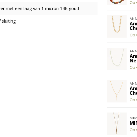
Op 
ilver met een laag van 1 micron 14K goud
ANN
 sluiting
An
Ch
Op 
ANN
An
Ne
Op 
ANN
An
Ch
Op 
MIM
MI
Op 