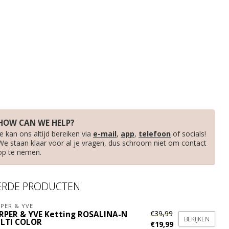
HOW CAN WE HELP?
Je kan ons altijd bereiken via
e-mail
,
app
,
telefoon
of socials!
We staan klaar voor al je vragen, dus schroom niet om contact
op te nemen.
ERDE PRODUCTEN
PER & YVE
€39,99
RPER & YVE Ketting ROSALINA-N
BEKIJKEN
LTI COLOR
€19,99