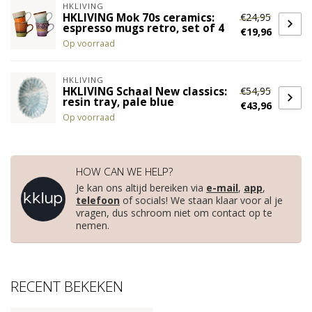
HKLIVING
€24,95
HKLIVING Mok 70s ceramics:
espresso mugs retro, set of 4
€19,96
Op voorraad
HKLIVING
€54,95
HKLIVING Schaal New classics:
resin tray, pale blue
€43,96
Op voorraad
HOW CAN WE HELP?
Je kan ons altijd bereiken via
e-mail
,
app
,
telefoon
of socials! We staan klaar voor al je
vragen, dus schroom niet om contact op te
nemen.
RECENT BEKEKEN