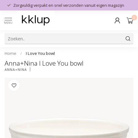
Zorgvuldig verpakt en snel verzonden vanuit eigen magazijn
0
MENU
Home
/
I Love You bowl
Anna+Nina I Love You bowl
ANNA+NINA