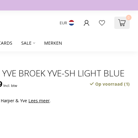
0
EUR
CARDS
SALE
MERKEN
 YVE BROEK YVE-SH LIGHT BLUE
9
Op voorraad (1)
Incl. btw
 Harper & Yve
Lees meer
.