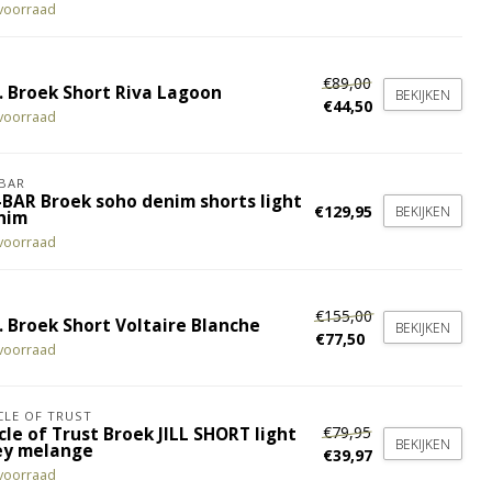
voorraad
€89,00
. Broek Short Riva Lagoon
BEKIJKEN
€44,50
voorraad
BAR
-BAR Broek soho denim shorts light
€129,95
BEKIJKEN
nim
voorraad
€155,00
. Broek Short Voltaire Blanche
BEKIJKEN
€77,50
voorraad
CLE OF TRUST
€79,95
cle of Trust Broek JILL SHORT light
BEKIJKEN
ey melange
€39,97
voorraad