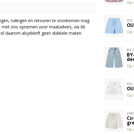
Op 
ingen, ruilingen en retouren te voorkomen mag
OU.
OU
act met ons opnemen voor maatadvies, via 06
Op 
el daarom alsjeblieft geen dubbele maten.
BY-
BY
de
Op 
OU.
OU
Op 
CIR
Cir
gr
Op 