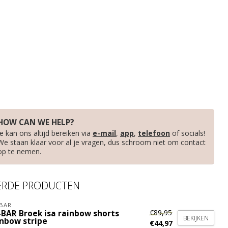
HOW CAN WE HELP?
Je kan ons altijd bereiken via
e-mail
,
app
,
telefoon
of socials!
We staan klaar voor al je vragen, dus schroom niet om contact
op te nemen.
ERDE PRODUCTEN
BAR
€89,95
-BAR Broek isa rainbow shorts
BEKIJKEN
inbow stripe
€44,97