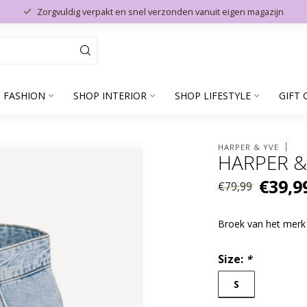
Zorgvuldig verpakt en snel verzonden vanuit eigen magazijn
 FASHION
SHOP INTERIOR
SHOP LIFESTYLE
GIFT 
HARPER & YVE
HARPER &
€39,9
€79,99
Broek van het merk
Size:
*
S