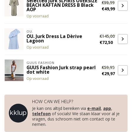
Selected Jurk SLFIRIS OVERSIZE
€99,99
BEACH KAFTAN DRESS B Black
€49,99
AOP
Op voorraad
OU.
€145,00
OU. Jurk Dress La Dèrive
Lagoon
€72,50
Op voorraad
GUUS FASHION
€59,95
GUUS Fashion Jurk strap pearl
dot white
€29,97
Op voorraad
HOW CAN WE HELP?
Je kan ons altijd bereiken via
e-mail
,
app
,
telefoon
of socials! We staan klaar voor al je
vragen, dus schroom niet om contact op te
nemen.