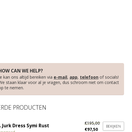
HOW CAN WE HELP?
Je kan ons altijd bereiken via
e-mail
,
app
,
telefoon
of socials!
We staan klaar voor al je vragen, dus schroom niet om contact
op te nemen.
ERDE PRODUCTEN
€195,00
 Jurk Dress Symi Rust
BEKIJKEN
€97,50