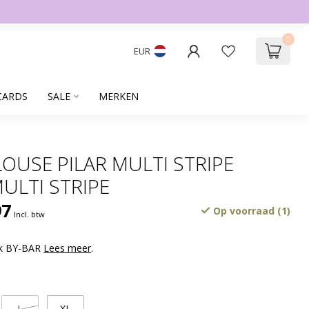
0
EUR
CARDS
SALE
MERKEN
LOUSE PILAR MULTI STRIPE
ULTI STRIPE
97
Op voorraad (1)
Incl. btw
rk BY-BAR
Lees meer
.
L
XL