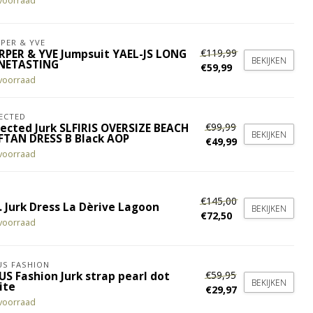
voorraad
PER & YVE
€119,99
RPER & YVE Jumpsuit YAEL-JS LONG
BEKIJKEN
NETASTING
€59,99
voorraad
ECTED
€99,99
lected Jurk SLFIRIS OVERSIZE BEACH
BEKIJKEN
FTAN DRESS B Black AOP
€49,99
voorraad
€145,00
. Jurk Dress La Dèrive Lagoon
BEKIJKEN
€72,50
voorraad
S FASHION
€59,95
US Fashion Jurk strap pearl dot
BEKIJKEN
ite
€29,97
voorraad