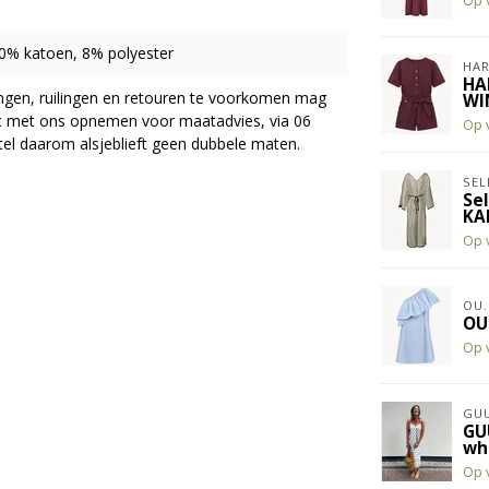
Op 
0% katoen, 8% polyester
HAR
HA
ingen, ruilingen en retouren te voorkomen mag
WI
act met ons opnemen voor maatadvies, via 06
Op 
el daarom alsjeblieft geen dubbele maten.
SEL
Se
KA
Op 
OU.
OU
Op 
GUU
GU
wh
Op 