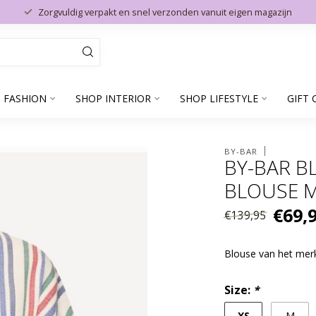
Zorgvuldig verpakt en snel verzonden vanuit eigen magazijn
 FASHION
SHOP INTERIOR
SHOP LIFESTYLE
GIFT 
BY-BAR
BY-BAR B
BLOUSE M
€69,
€139,95
Blouse van het me
Size:
*
XS
M