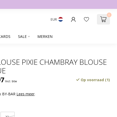
0
EUR
CARDS
SALE
MERKEN
LOUSE PIXIE CHAMBRAY BLOUSE
UE
97
Op voorraad (1)
Incl. btw
rk BY-BAR
Lees meer
.
XL