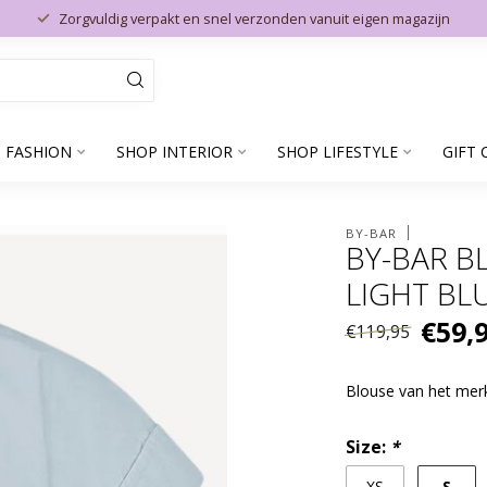
Zorgvuldig verpakt en snel verzonden vanuit eigen magazijn
 FASHION
SHOP INTERIOR
SHOP LIFESTYLE
GIFT 
BY-BAR
BY-BAR B
LIGHT BL
€59,
€119,95
Blouse van het me
Size:
*
S
XS