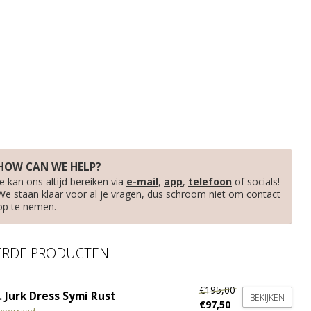
HOW CAN WE HELP?
Je kan ons altijd bereiken via
e-mail
,
app
,
telefoon
of socials!
We staan klaar voor al je vragen, dus schroom niet om contact
op te nemen.
ERDE PRODUCTEN
€195,00
 Jurk Dress Symi Rust
BEKIJKEN
€97,50