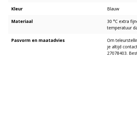
Kleur
Blauw
Materiaal
30 °C extra fij
temperatuur da
Pasvorm en maatadvies
Om teleurstell
je altijd cont
27078403. Best