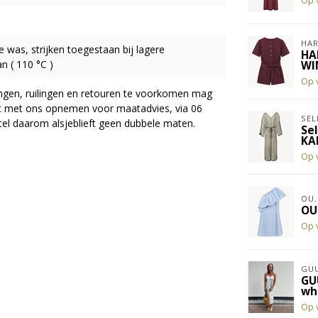
Op 
HAR
ne was, strijken toegestaan bij lagere
HA
n ( 110 °C )
WI
Op 
ingen, ruilingen en retouren te voorkomen mag
act met ons opnemen voor maatadvies, via 06
SEL
el daarom alsjeblieft geen dubbele maten.
Se
KA
Op 
OU.
OU
Op 
GUU
GU
wh
Op 