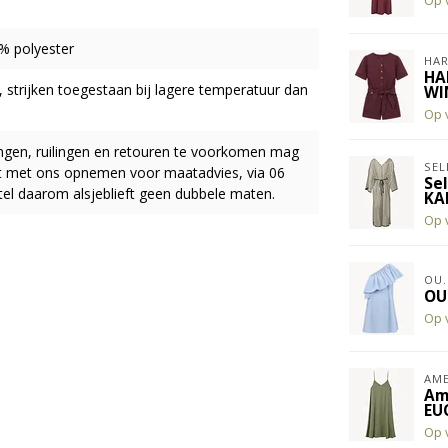
Op 
6% polyester
HAR
HA
, strijken toegestaan bij lagere temperatuur dan
WI
Op 
ingen, ruilingen en retouren te voorkomen mag
SEL
act met ons opnemen voor maatadvies, via 06
Se
el daarom alsjeblieft geen dubbele maten.
KA
Op 
OU.
OU
Op 
AME
Am
EU
Op 