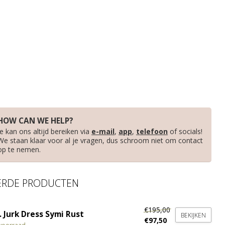
HOW CAN WE HELP?
Je kan ons altijd bereiken via
e-mail
,
app
,
telefoon
of socials!
We staan klaar voor al je vragen, dus schroom niet om contact
op te nemen.
ERDE PRODUCTEN
€195,00
 Jurk Dress Symi Rust
BEKIJKEN
€97,50