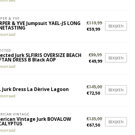
voorraad
PER & YVE
€119,99
RPER & YVE Jumpsuit YAEL-JS LONG
BEKIJKEN
NETASTING
€59,99
voorraad
ECTED
€99,99
lected Jurk SLFIRIS OVERSIZE BEACH
BEKIJKEN
FTAN DRESS B Black AOP
€49,99
voorraad
€145,00
. Jurk Dress La Dèrive Lagoon
BEKIJKEN
€72,50
voorraad
RICAN VINTAGE
€135,00
erican Vintage Jurk BOVALOW
BEKIJKEN
CALYPTUS
€67,50
voorraad