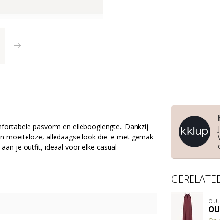
mfortabele pasvorm en ellebooglengte.. Dankzij
 een moeiteloze, alledaagse look die je met gemak
an je outfit, ideaal voor elke casual
GERELATE
OU.
OU.