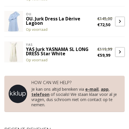
OU.
€145,00
OU. Jurk Dress La Dèrive
Lagoon
€72,50
Op voorraad
YAS
€119,99
YAS Jurk YASNAMA SL LONG
DRESS Star White
€59,99
Op voorraad
HOW CAN WE HELP?
Je kan ons altijd bereiken via
e-mail
,
app
,
telefoon
of socials! We staan klaar voor al je
vragen, dus schroom niet om contact op te
nemen.