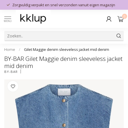
Zorgvuldig verpakt en snel verzonden vanuit eigen magazijn
0
MENU
Home
/
Gilet Maggie denim sleeveless jacket mid denim
BY-BAR Gilet Maggie denim sleeveless jacket
mid denim
BY-BAR