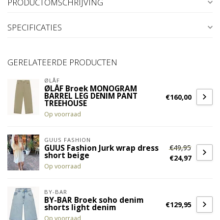
PRODUCTOMSCHRIJVING
SPECIFICATIES
GERELATEERDE PRODUCTEN
ØLÅF
ØLÅF Broek MONOGRAM
BARREL LEG DENIM PANT
€160,00
TREEHOUSE
Op voorraad
GUUS FASHION
€49,95
GUUS Fashion Jurk wrap dress
short beige
€24,97
Op voorraad
BY-BAR
BY-BAR Broek soho denim
€129,95
shorts light denim
Op voorraad