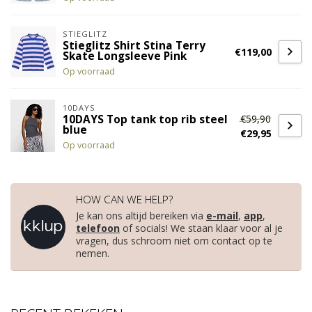
STIEGLITZ
Stieglitz Shirt Stina Terry
€119,00
Skate Longsleeve Pink
Op voorraad
10DAYS
€59,90
10DAYS Top tank top rib steel
blue
€29,95
Op voorraad
HOW CAN WE HELP?
Je kan ons altijd bereiken via
e-mail
,
app
,
telefoon
of socials! We staan klaar voor al je
vragen, dus schroom niet om contact op te
nemen.