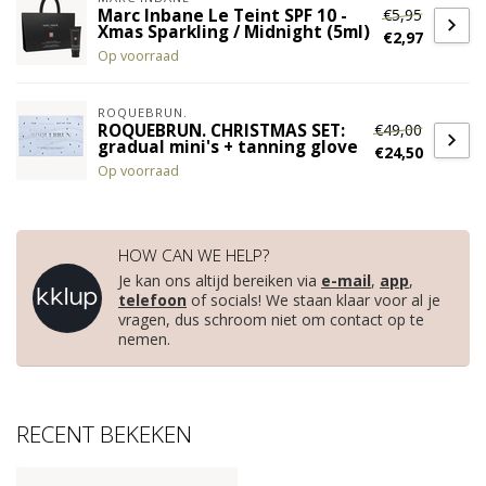
€5,95
Marc Inbane Le Teint SPF 10 -
Xmas Sparkling / Midnight (5ml)
€2,97
Op voorraad
ROQUEBRUN.
€49,00
ROQUEBRUN. CHRISTMAS SET:
gradual mini's + tanning glove
€24,50
Op voorraad
HOW CAN WE HELP?
Je kan ons altijd bereiken via
e-mail
,
app
,
telefoon
of socials! We staan klaar voor al je
vragen, dus schroom niet om contact op te
nemen.
RECENT BEKEKEN