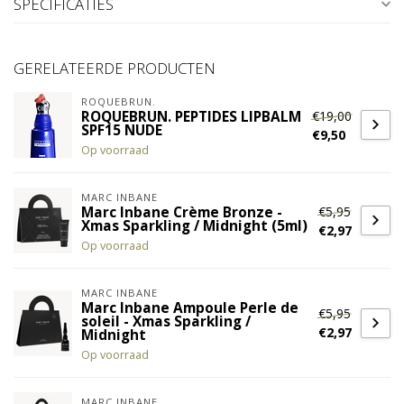
SPECIFICATIES
GERELATEERDE PRODUCTEN
ROQUEBRUN.
€19,00
ROQUEBRUN. PEPTIDES LIPBALM
SPF15 NUDE
€9,50
Op voorraad
MARC INBANE
€5,95
Marc Inbane Crème Bronze -
Xmas Sparkling / Midnight (5ml)
€2,97
Op voorraad
MARC INBANE
Marc Inbane Ampoule Perle de
€5,95
soleil - Xmas Sparkling /
€2,97
Midnight
Op voorraad
MARC INBANE