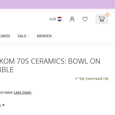
0
EUR
CARDS
SALE
MERKEN
 KOM 70S CERAMICS: BOWL ON
BBLE
Op voorraad (4)
 on base
Lees meer
.
:
*