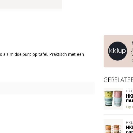
ks als middelpunt op tafel. Praktisch met een
GERELATE
HKL
HK
mug
Op 
HKL
HK
cap