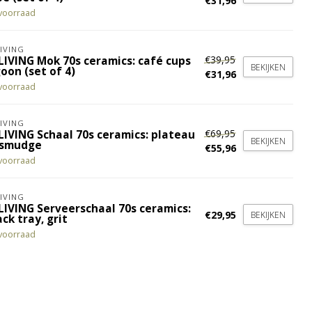
€31,96
voorraad
IVING
€39,95
LIVING Mok 70s ceramics: café cups
BEKIJKEN
oon (set of 4)
€31,96
voorraad
IVING
€69,95
LIVING Schaal 70s ceramics: plateau
BEKIJKEN
 smudge
€55,96
voorraad
IVING
LIVING Serveerschaal 70s ceramics:
€29,95
BEKIJKEN
ck tray, grit
voorraad