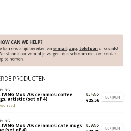
HOW CAN WE HELP?
Je kan ons altijd bereiken via
e-mail
,
app
,
telefoon
of socials!
We staan klaar voor al je vragen, dus schroom niet om contact
op te nemen.
ERDE PRODUCTEN
IVING
€31,95
LIVING Mok 70s ceramics: coffee
BEKIJKEN
s, artistic (set of 4)
€25,56
voorraad
IVING
€39,95
LIVING Mok 70s ceramics: café mugs
BEKIJKEN
e (set of 4)