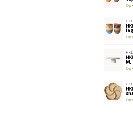
Op 
HKL
HK
lag
Op 
HKL
HK
M,
Op 
HKL
HK
sna
Op 