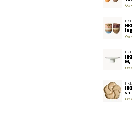
Op 
HKL
HK
lag
Op 
HKL
HK
M,
Op 
HKL
HK
sna
Op 