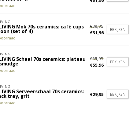
€31,96
voorraad
IVING
€39,95
LIVING Mok 70s ceramics: café cups
BEKIJKEN
oon (set of 4)
€31,96
voorraad
IVING
€69,95
LIVING Schaal 70s ceramics: plateau
BEKIJKEN
 smudge
€55,96
voorraad
IVING
LIVING Serveerschaal 70s ceramics:
€29,95
BEKIJKEN
ck tray, grit
voorraad