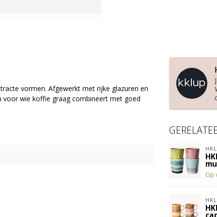
stracte vormen. Afgewerkt met rijke glazuren en
en voor wie koffie graag combineert met goed
GERELATE
HKL
HK
mug
Op 
HKL
HK
cap