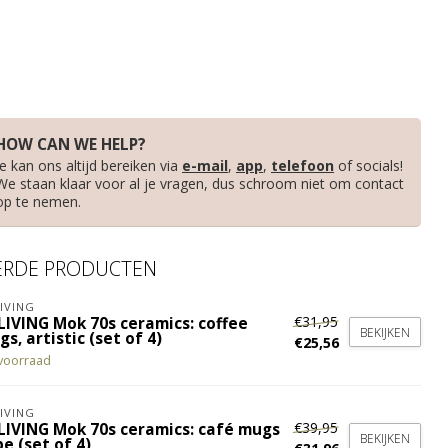
HOW CAN WE HELP?
Je kan ons altijd bereiken via
e-mail
,
app
,
telefoon
of socials!
We staan klaar voor al je vragen, dus schroom niet om contact
op te nemen.
ERDE PRODUCTEN
IVING
€31,95
LIVING Mok 70s ceramics: coffee
BEKIJKEN
s, artistic (set of 4)
€25,56
voorraad
IVING
€39,95
LIVING Mok 70s ceramics: café mugs
BEKIJKEN
e (set of 4)