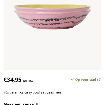
€34,95
Op voorraad (7)
Incl. btw
70s ceramics curry bowl set
Lees meer
.
Maak een keuze:
*