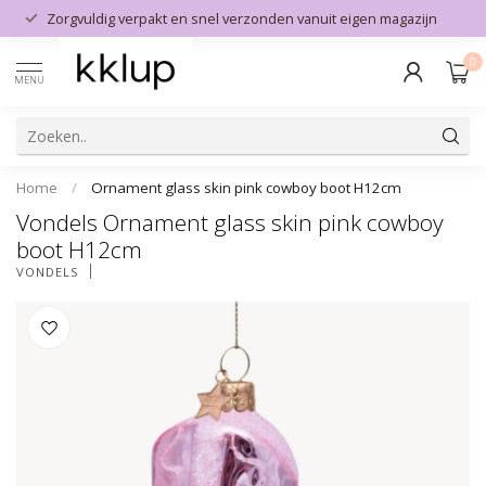
Zorgvuldig verpakt en snel verzonden vanuit eigen magazijn
0
MENU
Home
/
Ornament glass skin pink cowboy boot H12cm
Vondels Ornament glass skin pink cowboy
boot H12cm
VONDELS