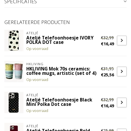
SPECIFICATIES
GERELATEERDE PRODUCTEN
ATELJÉ
€32,99
Ateljé Telefoonhoesje IVORY
POLKA DOT case
€16,49
Op voorraad
HKLIVING
€31,95
HKLIVING Mok 70s ceramics:
coffee mugs, artistic (set of 4)
€25,56
Op voorraad
ATELJÉ
€32,99
Ateljé Telefoonhoesje Black
Mini Polka Dot case
€16,49
Op voorraad
ATELJÉ
€25,99
Ateljé Telefoonhoesje Bold