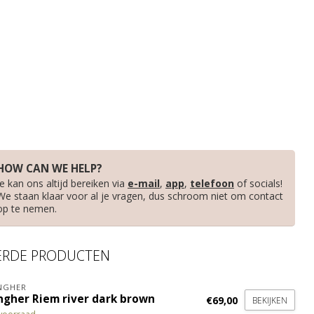
HOW CAN WE HELP?
Je kan ons altijd bereiken via
e-mail
,
app
,
telefoon
of socials!
We staan klaar voor al je vragen, dus schroom niet om contact
op te nemen.
ERDE PRODUCTEN
NGHER
ingher Riem river dark brown
€69,00
BEKIJKEN