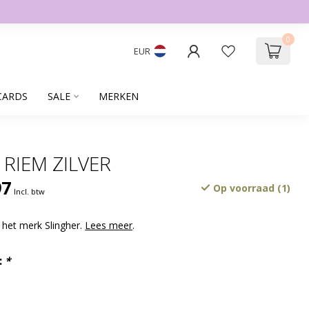
0
EUR
CARDS
SALE
MERKEN
 RIEM ZILVER
97
Op voorraad (1)
Incl. btw
 het merk Slingher.
Lees meer
.
:
*