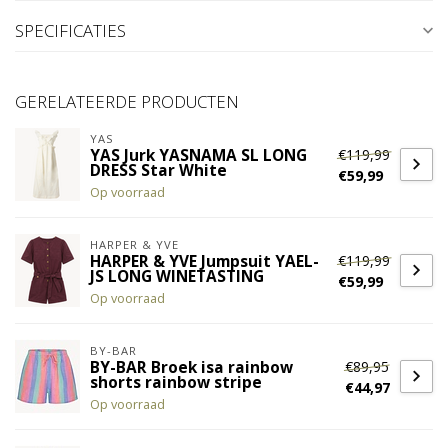
SPECIFICATIES
GERELATEERDE PRODUCTEN
YAS
€119,99
YAS Jurk YASNAMA SL LONG
DRESS Star White
€59,99
Op voorraad
HARPER & YVE
€119,99
HARPER & YVE Jumpsuit YAEL-
JS LONG WINETASTING
€59,99
Op voorraad
BY-BAR
€89,95
BY-BAR Broek isa rainbow
shorts rainbow stripe
€44,97
Op voorraad