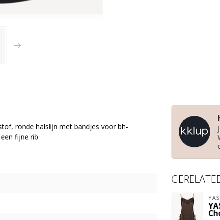
of, ronde halslijn met bandjes voor bh-
en fijne rib.
GERELATE
YAS
YA
Ch