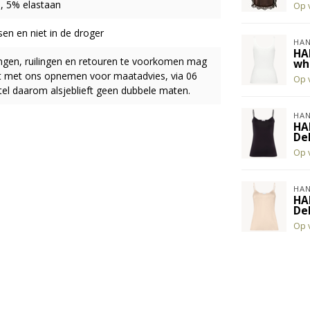
, 5% elastaan
Op 
en en niet in de droger
HA
HA
ingen, ruilingen en retouren te voorkomen mag
wh
act met ons opnemen voor maatadvies, via 06
Op 
el daarom alsjeblieft geen dubbele maten.
HA
HA
De
Op 
HA
HA
De
Op 