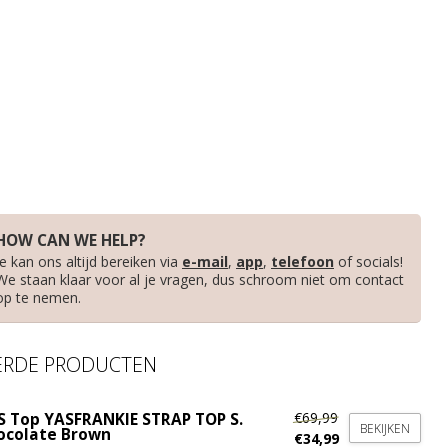
HOW CAN WE HELP?
Je kan ons altijd bereiken via
e-mail
,
app
,
telefoon
of socials!
We staan klaar voor al je vragen, dus schroom niet om contact
op te nemen.
ERDE PRODUCTEN
€69,99
S Top YASFRANKIE STRAP TOP S.
BEKIJKEN
ocolate Brown
€34,99