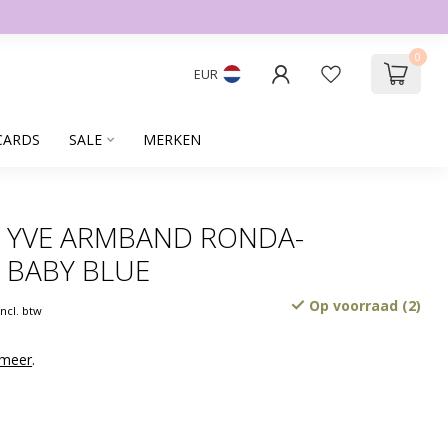
0
EUR
CARDS
SALE
MERKEN
 YVE ARMBAND RONDA-
 BABY BLUE
Op voorraad (2)
Incl. btw
 meer
.