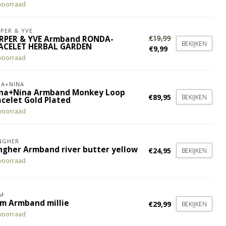
voorraad
PER & YVE
€19,99
RPER & YVE Armband RONDA-
BEKIJKEN
ACELET HERBAL GARDEN
€9,99
voorraad
A+NINA
na+Nina Armband Monkey Loop
€89,95
BEKIJKEN
acelet Gold Plated
voorraad
NGHER
ingher Armband river butter yellow
€24,95
BEKIJKEN
voorraad
M
em Armband millie
€29,99
BEKIJKEN
voorraad