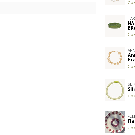
Op 
HAR
HA
BR
Op 
ANN
An
Br
Op 
SLI
Sl
Op 
FLE
Fl
Op 