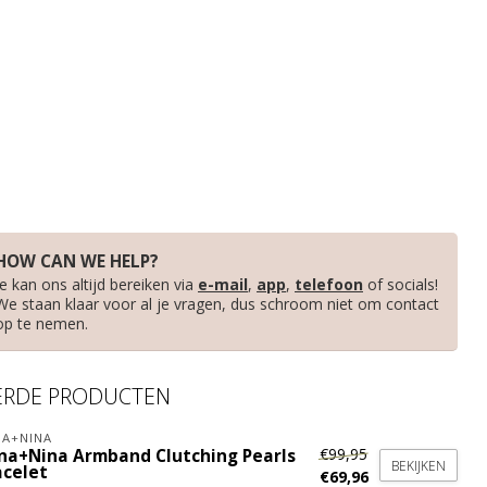
HOW CAN WE HELP?
Je kan ons altijd bereiken via
e-mail
,
app
,
telefoon
of socials!
We staan klaar voor al je vragen, dus schroom niet om contact
op te nemen.
ERDE PRODUCTEN
A+NINA
€99,95
na+Nina Armband Clutching Pearls
BEKIJKEN
acelet
€69,96