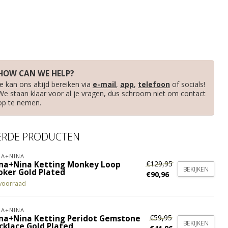
HOW CAN WE HELP?
Je kan ons altijd bereiken via
e-mail
,
app
,
telefoon
of socials!
We staan klaar voor al je vragen, dus schroom niet om contact
op te nemen.
ERDE PRODUCTEN
A+NINA
€129,95
na+Nina Ketting Monkey Loop
BEKIJKEN
oker Gold Plated
€90,96
voorraad
A+NINA
€59,95
na+Nina Ketting Peridot Gemstone
BEKIJKEN
cklace Gold Plated