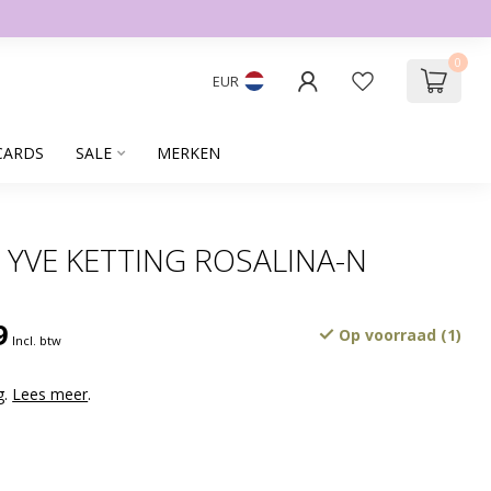
0
EUR
CARDS
SALE
MERKEN
 YVE KETTING ROSALINA-N
9
Op voorraad (1)
Incl. btw
g.
Lees meer
.