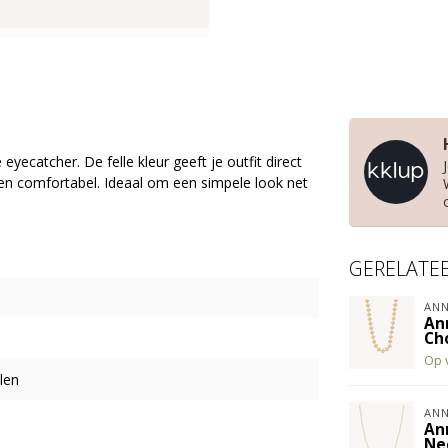
yecatcher. De felle kleur geeft je outfit direct
en comfortabel. Ideaal om een simpele look net
GERELATE
ANN
An
Ch
Op 
len
ANN
An
Ne