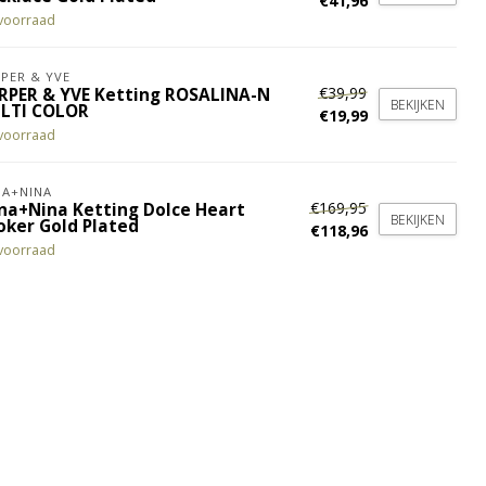
€41,96
voorraad
PER & YVE
€39,99
RPER & YVE Ketting ROSALINA-N
BEKIJKEN
LTI COLOR
€19,99
voorraad
A+NINA
€169,95
na+Nina Ketting Dolce Heart
BEKIJKEN
oker Gold Plated
€118,96
voorraad