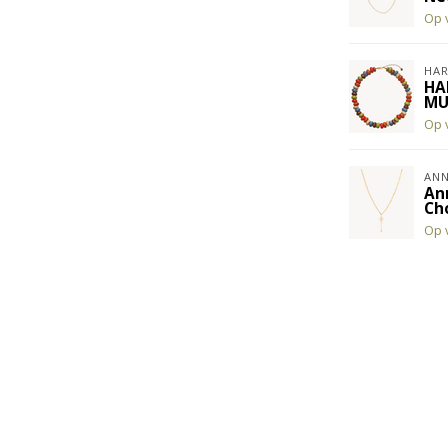
Op 
HAR
HA
MU
Op 
ANN
An
Ch
Op 