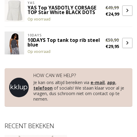
YAS
€49,99
YAS Top YASDOTLY CORSAGE
TOP Star White BLACK DOTS
€24,99
Op voorraad
10DAYS
€59,90
10DAYS Top tank top rib steel
blue
€29,95
Op voorraad
HOW CAN WE HELP?
Je kan ons altijd bereiken via
e-mail
,
app
,
telefoon
of socials! We staan klaar voor al je
vragen, dus schroom niet om contact op te
nemen.
RECENT BEKEKEN