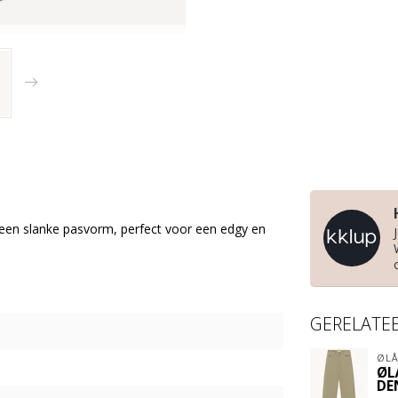
 een slanke pasvorm, perfect voor een edgy en
GERELATE
ØLÅ
ØL
DE