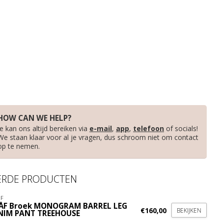
HOW CAN WE HELP?
Je kan ons altijd bereiken via
e-mail
,
app
,
telefoon
of socials!
We staan klaar voor al je vragen, dus schroom niet om contact
op te nemen.
ERDE PRODUCTEN
F
ÅF Broek MONOGRAM BARREL LEG
€160,00
BEKIJKEN
NIM PANT TREEHOUSE