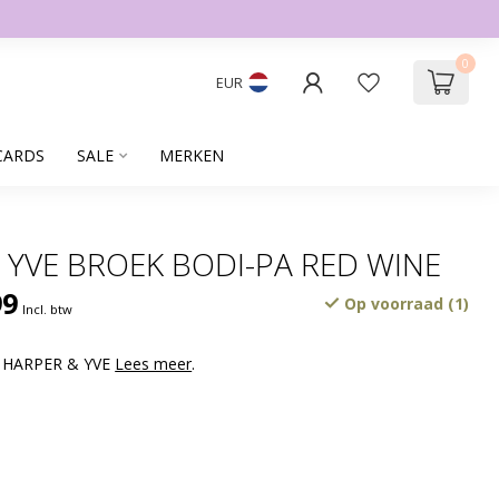
0
EUR
CARDS
SALE
MERKEN
 YVE BROEK BODI-PA RED WINE
99
Op voorraad (1)
Incl. btw
k HARPER & YVE
Lees meer
.