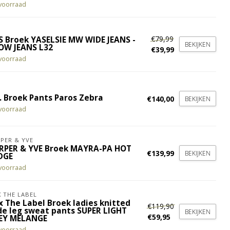
voorraad
€79,99
S Broek YASELSIE MW WIDE JEANS -
BEKIJKEN
OW JEANS L32
€39,99
voorraad
. Broek Pants Paros Zebra
€140,00
BEKIJKEN
voorraad
PER & YVE
RPER & YVE Broek MAYRA-PA HOT
€139,99
BEKIJKEN
DGE
voorraad
X THE LABEL
x The Label Broek ladies knitted
€119,90
de leg sweat pants SUPER LIGHT
BEKIJKEN
€59,95
EY MELANGE
voorraad