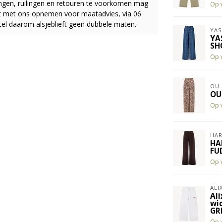
ingen, ruilingen en retouren te voorkomen mag
Op 
act met ons opnemen voor maatadvies, via 06
el daarom alsjeblieft geen dubbele maten.
YAS
YA
SH
Op 
OU.
OU
Op 
HAR
HA
FU
Op 
ALI
Ali
wi
GR
Op 