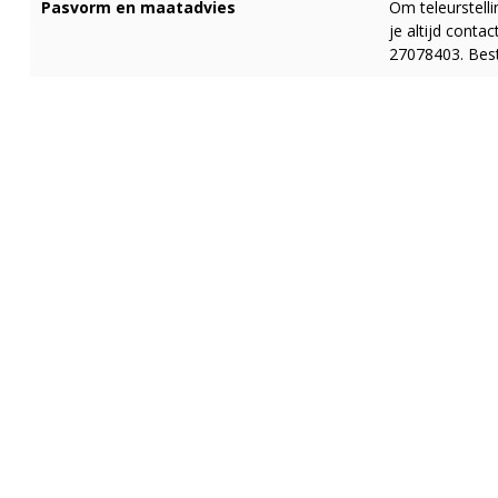
Pasvorm en maatadvies
Om teleurstell
je altijd cont
27078403. Best