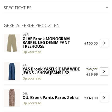
SPECIFICATIES
GERELATEERDE PRODUCTEN
ØLÅF
ØLÅF Broek MONOGRAM
BARREL LEG DENIM PANT
€160,00
TREEHOUSE
Op voorraad
YAS
€79,99
YAS Broek YASELSIE MW WIDE
JEANS - SHOW JEANS L32
€39,99
Op voorraad
OU.
OU. Broek Pants Paros Zebra
€140,00
Op voorraad