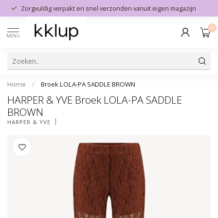
Zorgvuldig verpakt en snel verzonden vanuit eigen magazijn
0
MENU
Home
/
Broek LOLA-PA SADDLE BROWN
HARPER & YVE Broek LOLA-PA SADDLE
BROWN
HARPER & YVE