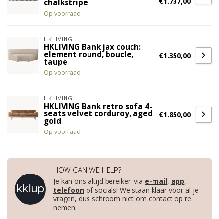
€1.737,00
chalkstripe
Op voorraad
HKLIVING
HKLIVING Bank jax couch:
element round, boucle,
€1.350,00
taupe
Op voorraad
HKLIVING
HKLIVING Bank retro sofa 4-
seats velvet corduroy, aged
€1.850,00
gold
Op voorraad
HOW CAN WE HELP?
Je kan ons altijd bereiken via
e-mail
,
app
,
telefoon
of socials! We staan klaar voor al je
vragen, dus schroom niet om contact op te
nemen.