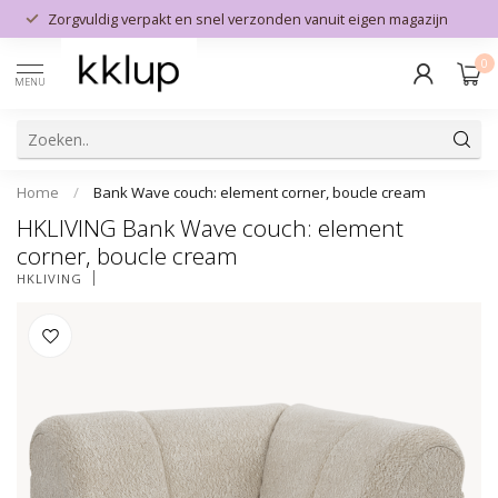
Zorgvuldig verpakt en snel verzonden vanuit eigen magazijn
0
MENU
Home
/
Bank Wave couch: element corner, boucle cream
HKLIVING Bank Wave couch: element
corner, boucle cream
HKLIVING