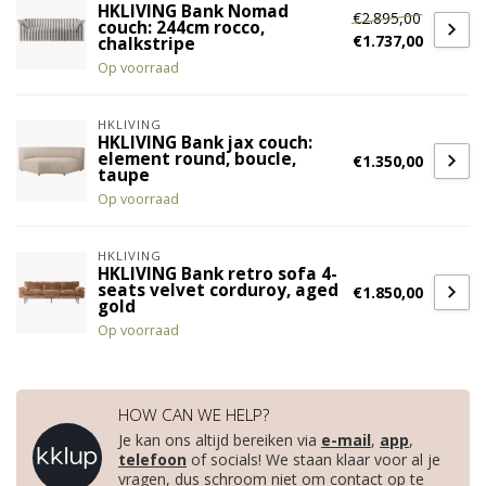
HKLIVING Bank Nomad
€2.895,00
couch: 244cm rocco,
€1.737,00
chalkstripe
Op voorraad
HKLIVING
HKLIVING Bank jax couch:
element round, boucle,
€1.350,00
taupe
Op voorraad
HKLIVING
HKLIVING Bank retro sofa 4-
seats velvet corduroy, aged
€1.850,00
gold
Op voorraad
HOW CAN WE HELP?
Je kan ons altijd bereiken via
e-mail
,
app
,
telefoon
of socials! We staan klaar voor al je
vragen, dus schroom niet om contact op te