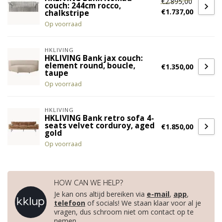
€2.895,00
couch: 244cm rocco,
€1.737,00
chalkstripe
Op voorraad
HKLIVING
HKLIVING Bank jax couch:
element round, boucle,
€1.350,00
taupe
Op voorraad
HKLIVING
HKLIVING Bank retro sofa 4-
seats velvet corduroy, aged
€1.850,00
gold
Op voorraad
HOW CAN WE HELP?
Je kan ons altijd bereiken via
e-mail
,
app
,
telefoon
of socials! We staan klaar voor al je
vragen, dus schroom niet om contact op te
nemen.