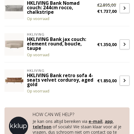
HKLIVING Bank Nomad
€2.895,00
couch: 244cm rocco,
€1.737,00
chalkstripe
Op voorraad
HKLIVING
HKLIVING Bank jax couch:
element round, boucle,
€1.350,00
taupe
Op voorraad
HKLIVING
HKLIVING Bank retro sofa 4-
seats velvet corduroy, aged
€1.850,00
gold
Op voorraad
HOW CAN WE HELP?
Je kan ons altijd bereiken via
e-mail
,
app
,
telefoon
of socials! We staan klaar voor al je
vragen, dus schroom niet om contact op te