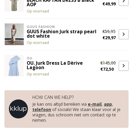
BEACH KAFTAN DRESS B Black
€49,99
AOP
Op voorraad
GUUS FASHION
€59,95
GUUS Fashion Jurk strap pearl
dot white
€29,97
Op voorraad
OU.
€145,00
OU. Jurk Dress La Dèrive
Lagoon
€72,50
Op voorraad
HOW CAN WE HELP?
Je kan ons altijd bereiken via
e-mail
,
app
,
telefoon
of socials! We staan klaar voor al je
vragen, dus schroom niet om contact op te
nemen.