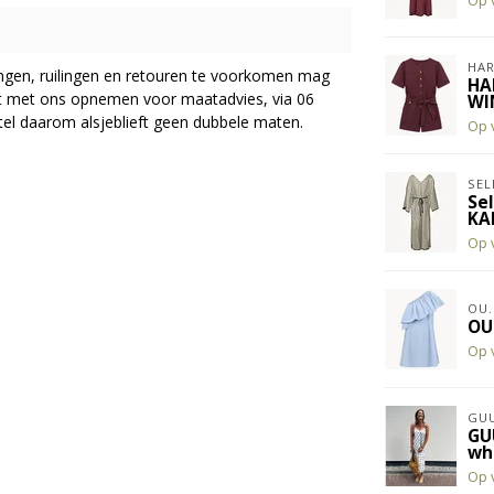
Op 
HAR
ingen, ruilingen en retouren te voorkomen mag
HA
act met ons opnemen voor maatadvies, via 06
WI
el daarom alsjeblieft geen dubbele maten.
Op 
SEL
Se
KA
Op 
OU.
OU
Op 
GUU
GU
wh
Op 