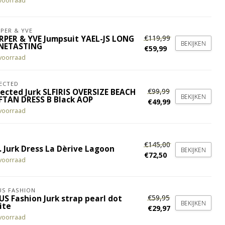
voorraad
PER & YVE
€119,99
RPER & YVE Jumpsuit YAEL-JS LONG
BEKIJKEN
NETASTING
€59,99
voorraad
ECTED
€99,99
lected Jurk SLFIRIS OVERSIZE BEACH
BEKIJKEN
FTAN DRESS B Black AOP
€49,99
voorraad
€145,00
. Jurk Dress La Dèrive Lagoon
BEKIJKEN
€72,50
voorraad
S FASHION
€59,95
US Fashion Jurk strap pearl dot
BEKIJKEN
ite
€29,97
voorraad