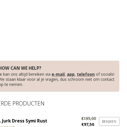
HOW CAN WE HELP?
Je kan ons altijd bereiken via
e-mail
,
app
,
telefoon
of socials!
We staan klaar voor al je vragen, dus schroom niet om contact
op te nemen.
ERDE PRODUCTEN
€195,00
 Jurk Dress Symi Rust
BEKIJKEN
€97,50