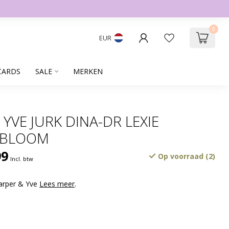
0
EUR
CARDS
SALE
MERKEN
YVE JURK DINA-DR LEXIE
 BLOOM
99
Op voorraad (2)
Incl. btw
Harper & Yve
Lees meer
.