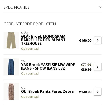
SPECIFICATIES
GERELATEERDE PRODUCTEN
ØLÅF
ØLÅF Broek MONOGRAM
BARREL LEG DENIM PANT
€160,00
TREEHOUSE
Op voorraad
YAS
€79,99
YAS Broek YASELSIE MW WIDE
JEANS - SHOW JEANS L32
€39,99
Op voorraad
OU.
OU. Broek Pants Paros Zebra
€140,00
Op voorraad