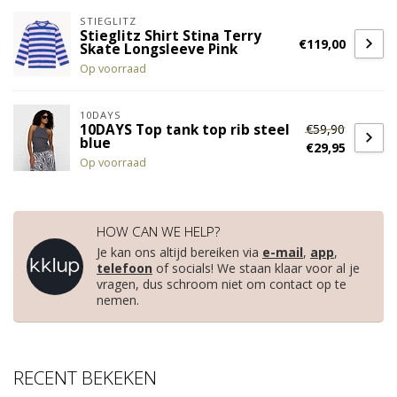
STIEGLITZ
Stieglitz Shirt Stina Terry
€119,00
Skate Longsleeve Pink
Op voorraad
10DAYS
€59,90
10DAYS Top tank top rib steel
blue
€29,95
Op voorraad
HOW CAN WE HELP?
Je kan ons altijd bereiken via
e-mail
,
app
,
telefoon
of socials! We staan klaar voor al je
vragen, dus schroom niet om contact op te
nemen.
RECENT BEKEKEN