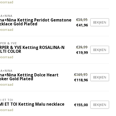
voorraad
A+NINA
€59,95
na+Nina Ketting Peridot Gemstone
BEKIJKEN
cklace Gold Plated
€41,96
voorraad
PER & YVE
€39,99
RPER & YVE Ketting ROSALINA-N
BEKIJKEN
LTI COLOR
€19,99
voorraad
A+NINA
€169,95
na+Nina Ketting Dolce Heart
BEKIJKEN
oker Gold Plated
€118,96
voorraad
I ET TOI
MI ET TOI Ketting Malu necklace
€155,00
BEKIJKEN
voorraad