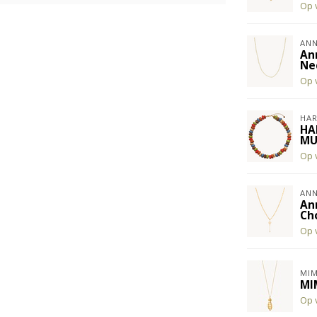
Op 
ANN
An
Ne
Op 
HAR
HA
MU
Op 
ANN
An
Ch
Op 
MIM
MI
Op 