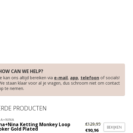
HOW CAN WE HELP?
Je kan ons altijd bereiken via
e-mail
,
app
,
telefoon
of socials!
We staan klaar voor al je vragen, dus schroom niet om contact
op te nemen.
ERDE PRODUCTEN
A+NINA
€129,95
na+Nina Ketting Monkey Loop
BEKIJKEN
oker Gold Plated
€90,96