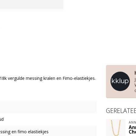
18k vergulde messing kralen en Fimo-elastiekjes.
GERELATE
ud
ANN
An
ssing en fimo elastiekjes
Ch