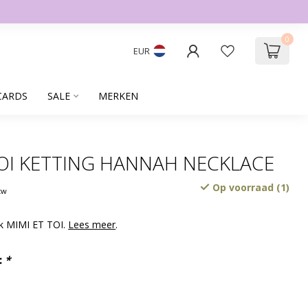
0
EUR
CARDS
SALE
MERKEN
TOI KETTING HANNAH NECKLACE
Op voorraad (1)
btw
rk MIMI ET TOI.
Lees meer
.
:
*