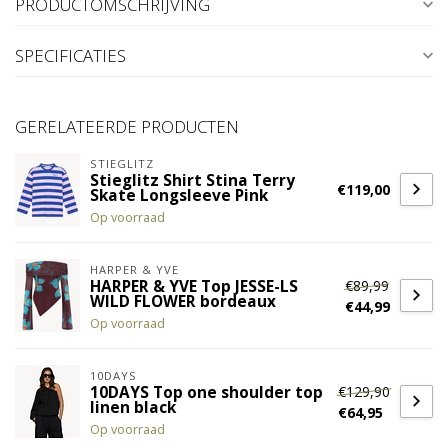
PRODUCTOMSCHRIJVING
SPECIFICATIES
GERELATEERDE PRODUCTEN
STIEGLITZ
Stieglitz Shirt Stina Terry
€119,00
Skate Longsleeve Pink
Op voorraad
HARPER & YVE
€89,99
HARPER & YVE Top JESSE-LS
WILD FLOWER bordeaux
€44,99
Op voorraad
10DAYS
€129,90
10DAYS Top one shoulder top
linen black
€64,95
Op voorraad