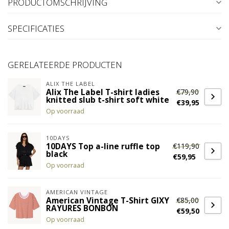
PRODUCTOMSCHRIJVING
SPECIFICATIES
GERELATEERDE PRODUCTEN
ALIX THE LABEL
€79,90
Alix The Label T-shirt ladies
knitted slub t-shirt soft white
€39,95
Op voorraad
10DAYS
€119,90
10DAYS Top a-line ruffle top
black
€59,95
Op voorraad
AMERICAN VINTAGE
€85,00
American Vintage T-Shirt GIXY
RAYURES BONBON
€59,50
Op voorraad