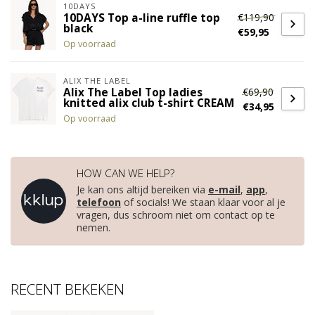
10DAYS
€119,90
10DAYS Top a-line ruffle top
black
€59,95
Op voorraad
ALIX THE LABEL
€69,90
Alix The Label Top ladies
knitted alix club t-shirt CREAM
€34,95
Op voorraad
HOW CAN WE HELP?
Je kan ons altijd bereiken via
e-mail
,
app
,
telefoon
of socials! We staan klaar voor al je
vragen, dus schroom niet om contact op te
nemen.
RECENT BEKEKEN