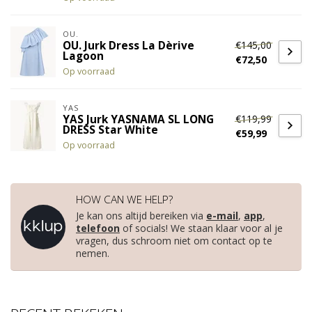
OU.
€145,00
OU. Jurk Dress La Dèrive
Lagoon
€72,50
Op voorraad
YAS
€119,99
YAS Jurk YASNAMA SL LONG
DRESS Star White
€59,99
Op voorraad
HOW CAN WE HELP?
Je kan ons altijd bereiken via
e-mail
,
app
,
telefoon
of socials! We staan klaar voor al je
vragen, dus schroom niet om contact op te
nemen.