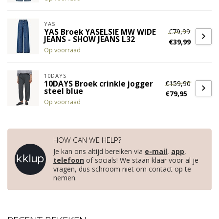
YAS
€79,99
YAS Broek YASELSIE MW WIDE
JEANS - SHOW JEANS L32
€39,99
Op voorraad
10DAYS
€159,90
10DAYS Broek crinkle jogger
steel blue
€79,95
Op voorraad
HOW CAN WE HELP?
Je kan ons altijd bereiken via
e-mail
,
app
,
telefoon
of socials! We staan klaar voor al je
vragen, dus schroom niet om contact op te
nemen.